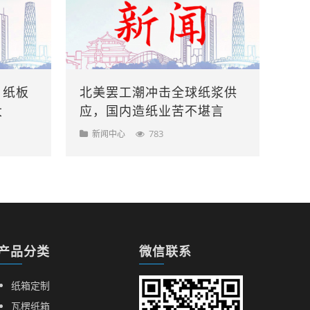
，纸板
北美罢工潮冲击全球纸浆供
大
应，国内造纸业苦不堪言
783
新闻中心
产品分类
微信联系
纸箱定制
瓦楞纸箱