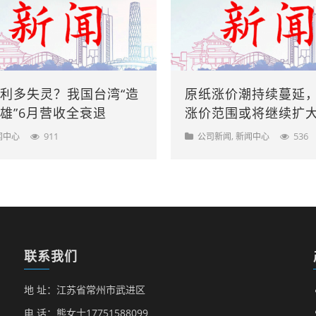
利多失灵？我国台湾“造
原纸涨价潮持续蔓延
雄”6月营收全衰退
涨价范围或将继续扩
911
,
536
闻中心
公司新闻
新闻中心
联系我们
地 址：江苏省常州市武进区
电 话：熊女士17751588099