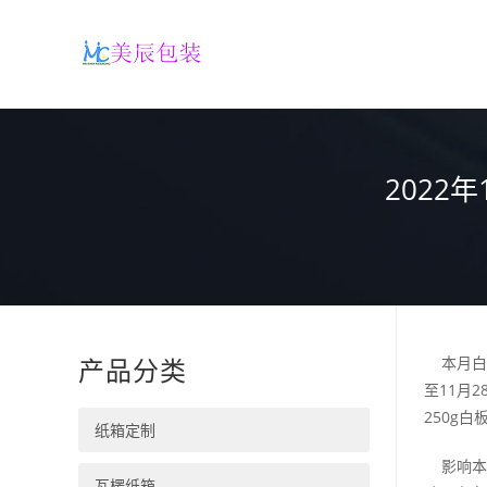
202
产品分类
本月白板
至11月2
250g白
纸箱定制
影响本月
瓦楞纸箱