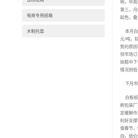
响，中高
第三，月
电商专用纸箱
起色，叠
木制托盘
本月白卡
元/吨，
势的原因
但市场订
始稳中下
情况则低
下月市
白板纸：
刷包装厂
定缓解作
利好支撑
值春节，
向，纸价缓