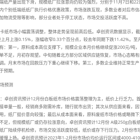
端纸产量出现下滑，规模纸厂拉涨意向仍较为强烈，分别于11月7日和22
内个别低端纸纸厂执行价格优惠政策，市场涨跌互现，多数业者对后市信
加物流受限等影响，部分业者处于停工状态，市场交投活跃度不高。
纸市场小幅震荡调整，整体走势呈现前高后低。卓创资讯数据显示，截至11月
较上月上涨0.15%，涨幅收窄0.33个百分点，较去年同期下跌11.42%。至
有：第一，原料成本高位支撑下，规模企业本月价格继续促涨200元/吨
单不足，月初存观望。中旬随着北方部分区域供应链恢复，市场心态略有
调。月末市场在回款压力下重心继续下移。第三，多数企业维持正常生产
于预期。
场预测
卓创资讯预计12月份白板纸市场价格震荡整理为主，纸价上行乏力。首
接单量一般，经销商多刚需补库，随行就市出货；其次从供应面来看，因
用，纸厂挺价意向较强；最后从成本面来看，原料废纸市场价格或略微下
不足，但规模纸厂或仍存拉涨意向，卓创资讯预计12月份 A级250g白板纸市场
纸厂陆续停机检修，市场交投活跃度较低，纸价或存下行压力。2月份市
慢上扬。卓创资讯预计2023年1-2月份市场价均价运行区间或4000-410