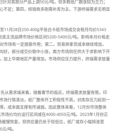
日针对其部分产品上调50元/吨，但多数纸厂跟涨较为乏力；
心不足；第四，经销商多刚需补库为主，下游终端需求无明显
28日250-400g平张白卡纸市场成交含税月均价5343
月底主流品牌市场价格区间5200-5400元/吨。影响本月价格走
，对市场有一定提振作用；第二，贸易商拿货成本继续增加，
向好，部分成交价稳中小涨，南方市场则在供大于求影响下开
，加上华南地区产量增加，市场供应压力提升，终端需求放量
先从需求端来看，随着春节的临近，终端需求放量有限，印
市场行情清淡，纸厂整体开工积极性不高，对库存压力起到一
滑，成本面支撑有所减弱。因此整体来看，12月份市场整体
价均价运行区间或在4000-4050元/吨。2023年1月份正
场缓慢恢复，但供应量仍处于较低位，纸厂或存小幅探涨意
0元/吨。