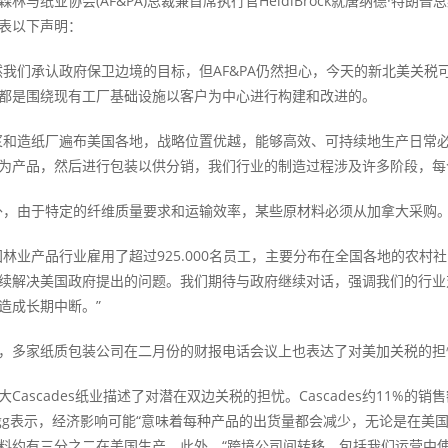
与纸业协会(AF&PA)总裁兼首席执行官HeidiBrock就唐纳德·特
表以下声明：
们承认政府保卫边境的目标，但AF&PA仍然担心，今天的新北美关税
都是围绕现有工厂基础设施以客户为中心进行构建和改进的。
造纸厂遍布美国各地，战略位置优越，能够高效、可持续地生产日常必
为产品，然后进行包装以供分销，我们行业的制造过程涉及许多阶段，每
由于特定的纤维质量要求和运输效率，某些原材料必须从加拿大采购
业产品行业雇用了超过925.000名员工，主要分布在全国各地的农村
续解决美国政府提出的问题。我们期待与政府继续对话，强调我们的行业
造成长期中断。”
多家纸质包装公司在二月份的财报电话会议上也表达了对美加关税的担
ascades纸业描述了对潜在双边关税的担忧。Cascades约11%
nHogg表示，经济影响可能“意味着每种产品的出货量都会减少，无论是在美国
料约有三分之二在美国生产。此外，“跨境公司间转移，包括我们运营中使