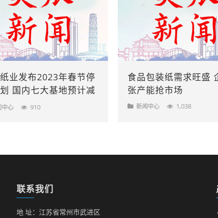
纸业发布2023年春节停
食品包装纸需求旺盛 
划 国内七大基地预计减
张产能抢市场
55万吨
1,038
新闻中心
910
闻中心
联系我们
地 址：江苏省常州市武进区