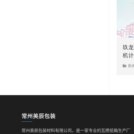
玖龙
机计
产近
新
常州美辰包装
常州美辰包装材料有限公司，是一家专业的瓦楞纸箱生产厂