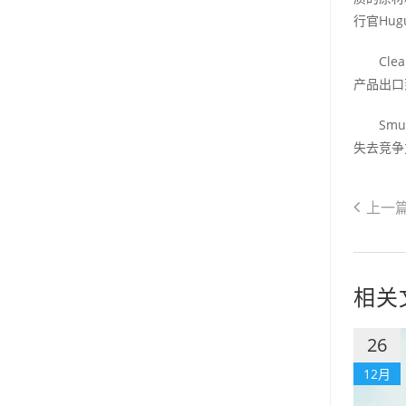
行官Hug
Clear
产品出口
Smur
失去竞争
上一
相关
26
12月