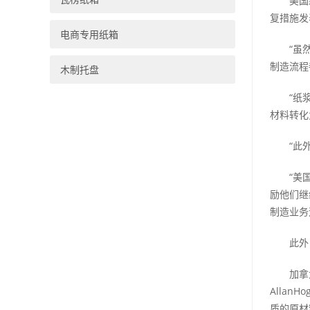
美国森林
复措施发
电商专用纸箱
“虽然我
制造流程
木制托盘
“纸浆和
材料转化
“此外，
“美国林
励他们继
制造业务
此外，
加拿大C
Alla
质的原材