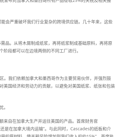
朗普总统宣布对加拿大和墨西哥所有产品征收25%的关税及相关报
可能会严重破坏我们行业复杂的跨境供应链。几十年来，这些
需品。从将木屑制成纸浆，再将纸浆制成基础原料，再将原
个阶段都可以在边境两侧的不同工厂进行。
。
社区。我们依赖加拿大和墨西哥作为主要贸易伙伴，并强烈鼓
对美国经济和劳动力的贡献，以避免对美国纸浆、纸张和包装
忧。
的销售额来自在加拿大生产并运往美国的产品。首席财务官
还是在加拿大境内运输”。与此同时，Cascades的纸板和介
用的原材料，使关税风险增加到我们收入的约15%”，首席执