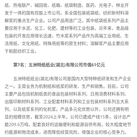
纸、热电联产、碱回收、纸箱、纸袋制造、医药、光电子、林业开
发于一体的国有控股上市公司，系全国包装纸袋纸、纺织新材料溶
解浆的重点生产企业。公司产品用途广泛，其中纸袋纸系列产品主
要应用于水泥、化工、化肥、建材等的工业包装，近年来，食品级
包装的开发应用增长迅速，竹木浆系列产品作为高端工业用纸、生
活用纸、文化用纸、特殊用纸等的原生材料；溶解浆产品主要应用
于粘胶纺织工业。
第7名：五洲特纸纸业(湖北)有限公司市值61亿元
五洲特纸纸业(湖北)有限公司是国内大型特种纸研发和生产企业
之一。主营业务为机制纸和纸浆的研发、生产和销售。目前，公司
主要产品包括机制纸类的食品包装材料系列、日用消费材料系列、
出版印刷材料系列、工业配套材料系列和工业包装材料系列五大系
列，以及纸浆系列的化机浆。产品多元化优势以外，公司还拥有明
显的规模优势，截至2024上半年，公司已建成产线15条，设计总产
能209.6万吨，配套良好的运输便利和能源自供布局，较大程度地节
约能源和物流成本，进而降低经营风险，增强企业的核心竞争力。