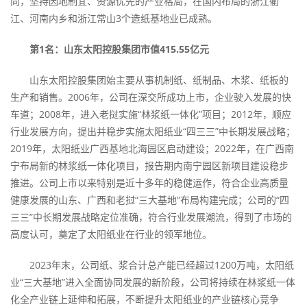
向，坚持因地制宜、资源优先的产业格局，在国内布局的浙江衢
江、河南内乡和浙江常山3个造纸基地业已成熟。
第1名：山东太阳控股集团市值415.55亿元
山东太阳控股集团始主要从事机制纸、纸制品、木浆、纸板的
生产和销售。2006年，公司在深交所成功上市，企业驶入发展的快
车道；2008年，进入老挝实施“林浆纸一体化”项目；2012年，顺应
行业发展方向，提出并稳步实施太阳纸业“四三三”中长期发展战略；
2019年，太阳纸业广西基地北海园区启动建设；2022年，在广西南
宁布局新的林浆纸一体化项目，报告期内南宁园区新项目建设稳步
推进。公司上市以来特别是近十多年的稳健运作，符合企业高质量
健康发展的山东、广西和老挝“三大基地”布局构建完成；公司的“四
三三”中长期发展战略定位准确，符合行业发展潮流，得到了市场的
高度认可，奠定了太阳纸业在行业的领军地位。
2023年末，公司纸、浆合计总产能已经超过1200万吨，太阳纸
业“三大基地”进入全面协同发展的新阶段，公司将持续在林浆纸一体
化全产业链上延伸和拓展，不断提升太阳纸业的产业链核心竞争