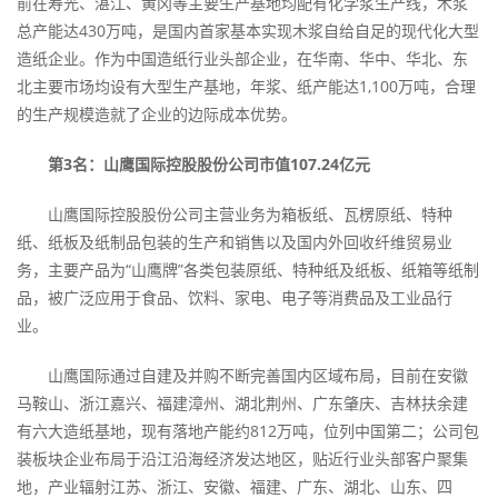
前在寿光、湛江、黄冈等主要生产基地均配有化学浆生产线，木浆
总产能达430万吨，是国内首家基本实现木浆自给自足的现代化大型
造纸企业。作为中国造纸行业头部企业，在华南、华中、华北、东
北主要市场均设有大型生产基地，年浆、纸产能达1,100万吨，合理
的生产规模造就了企业的边际成本优势。
第3名：山鹰国际控股股份公司市值107.24亿元
山鹰国际控股股份公司主营业务为箱板纸、瓦楞原纸、特种
纸、纸板及纸制品包装的生产和销售以及国内外回收纤维贸易业
务，主要产品为“山鹰牌”各类包装原纸、特种纸及纸板、纸箱等纸制
品，被广泛应用于食品、饮料、家电、电子等消费品及工业品行
业。
山鹰国际通过自建及并购不断完善国内区域布局，目前在安徽
马鞍山、浙江嘉兴、福建漳州、湖北荆州、广东肇庆、吉林扶余建
有六大造纸基地，现有落地产能约812万吨，位列中国第二；公司包
装板块企业布局于沿江沿海经济发达地区，贴近行业头部客户聚集
地，产业辐射江苏、浙江、安徽、福建、广东、湖北、山东、四