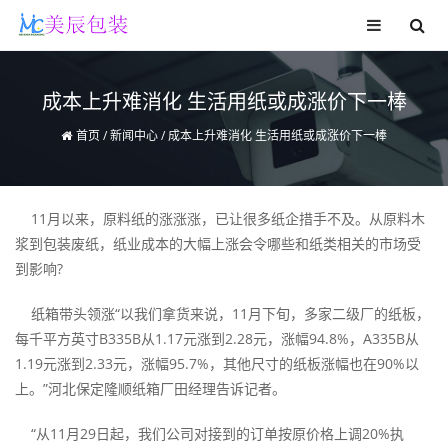
成本上升难消化 生活用纸或成涨价下一棒
首页
/
新闻中心
/
成本上升难消化 生活用纸或成涨价下一棒
11月以来，原料纸的涨涨涨，已让很多纸企措手不及。从原料木
浆到包装废纸，纸业成本的大幅上涨会令哪些和纸类相关的市场受
到影响?
纸箱带头领涨“以我们拿货来说，11月下旬，多家二级厂的纸板，
每千平方英寸B335B从1.17元涨到2.28元，涨幅94.8%，A335B从
1.19元涨到2.33元，涨幅95.7%，其他尺寸的纸板涨幅也在90%以
上。”河北保定隆顺纸箱厂田经理告诉记者。
“从11月29日起，我们公司对接到的订单按原价格上调20%执