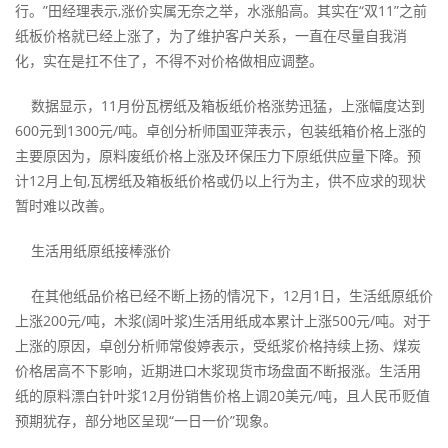
行。”田经理表示,涨价实属无奈之举，水涨船高。其实在“双11”之前
纸板价格就已经上涨了，为了维护客户关系，一直在尽量自我消
化，实在是扛不住了，不得不对价格做相应调整。
数据显示，11月份瓦楞纸及箱板纸价格涨势迅猛，上涨幅度达到
600元到1300元/吨。卓创分析师国亚萍表示，包装纸箱价格上涨的
主要原因为，原料废纸价格上涨及环保压力下原纸供应量下降。预
计12月上旬,瓦楞纸及箱板纸价格或仍以上行为主，供不应求的现状
暂时难以改善。
生活用纸原纸接棒涨价
在其他纸品价格已经不断上扬的情况下，12月1日，生活纸原纸价
上涨200元/吨，木浆(阔叶浆)生活用纸成本累计上涨500元/吨。对于
上涨的原因，卓创分析师常俊婷表示，受纸浆价格持续上扬、煤炭
价格居高不下影响，近期进口木浆现货市场盘面不断报涨。生活用
纸的原料漂白针叶浆12月份销售价格上调20美元/吨，且人民币贬值
预期犹存，部分地区呈现“一日一价”现象。