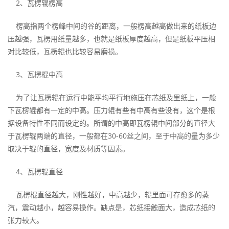
2、瓦楞辊楞高
楞高指两个楞峰中间的谷的距离，一般楞高越高做出来的纸板边
压越强，瓦楞用纸量越多，也就是纸板厚度越高，但是纸板平压相
对比较低，瓦楞辊也比较容易磨损。
3、瓦楞棍中高
为了让瓦楞辊在运行中能平均平行地施压在芯纸及里纸上，一般
下瓦楞辊都有一定的中高。压力辊有些有中高有些没有，这个是根
据设备特性不同而设定的。所谓的中高即瓦楞辊中间部分的直径大
于瓦楞辊两端的直径，一般都在30-60丝之间，至于中高的量为多少
取决于辊的直径，宽度及材质等因素。
4、瓦楞辊直径
瓦楞棍直径越大，刚性越好，中高越少，辊里面可存愈多的蒸
汽，震动越小，越容易操作。缺点是，芯纸接触面大，造成芯纸的
张力较大。